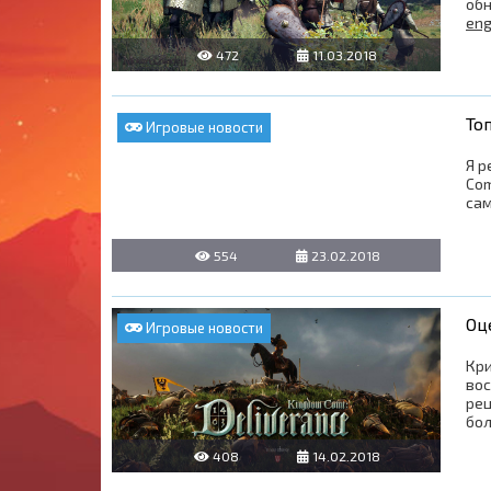
обн
eng
472
11.03.2018
0
То
Игровые новости
Я р
Com
сам
554
23.02.2018
2
Оц
Игровые новости
Кри
вос
рец
бол
408
14.02.2018
0