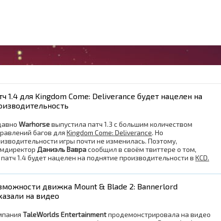
тч 1.4 для Kingdom Come: Deliverance будет нацелен на
оизводительность
давно
Warhorse
выпустила патч 1.3 с большим количеством
равлений багов для
Kingdom Come: Deliverance
. Но
изводительности игры почти не изменилась. Поэтому,
ймдиректор
Даниэль Вавра
сообщил в своём твиттере о том,
 патч 1.4 будет нацелен на поднятие производительности в
KCD.
зможности движка Mount & Blade 2: Bannerlord
казали на видео
мпания
TaleWorlds Entertainment
продемонстрировала на видео