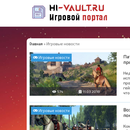
» Игровые новости
Главная
Па
Игровые новости
пр
Не
исп
про
ге
574
11.03.2018
что
0
Во
Игровые новости
по
Ко