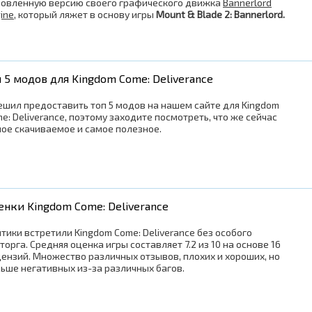
овленную версию своего графического движка
Bannerlord
ine
, который ляжет в основу игры
Mount & Blade 2: Bannerlord.
п 5 модов для Kingdom Come: Deliverance
ешил предоставить топ 5 модов на нашем сайте для Kingdom
e: Deliverance, поэтому заходите посмотреть, что же сейчас
ое скачиваемое и самое полезное.
енки Kingdom Come: Deliverance
тики встретили Kingdom Come: Deliverance без особого
торга. Средняя оценка игры составляет 7.2 из 10 на основе 16
ензий. Множество различных отзывов, плохих и хороших, но
ьше негативных из-за различных багов.