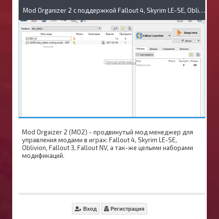
M
od Organizer 2 с поддержкой Fallout 4, Skyrim LE-SE, Oblivion, Fallout 3, Fallout NV
Mod Orgaizer 2 (MO2) - продвинутый мод менеджер для
управления модами в играх: Fallout 4, Skyrim LE-SE,
Oblivion, Fallout 3, Fallout NV, а так-же целыми наборами
модификаций.
Вход
Регистрация