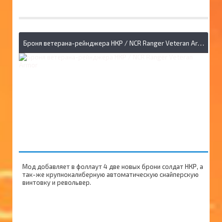
Б
роня ветерана-рейнджера НКР / NCR Ranger Veteran Armor
Мод добавляет в фоллаут 4 две новых брони солдат НКР, а
так-же крупнокалиберную автоматическую снайперскую
винтовку и револьвер.