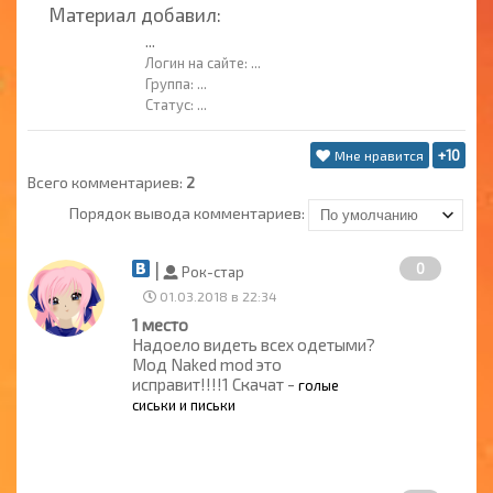
Материал добавил:
...
Логин на сайте:
...
Группа:
...
Статус:
...
+10
Мне нравится
Всего комментариев
:
2
Порядок вывода комментариев:
|
0
Рок-cтар
01.03.2018 в 22:34
1 место
Надоело видеть всех одетыми?
Мод Naked mod это
исправит!!!!1 Скачат -
голые
сиськи и письки