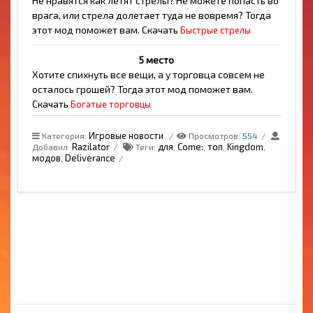
Не нравятся как летят стрелы? Не можете попасть во
врага, или стрела долетает туда не вовремя? Тогда
этот мод поможет вам. Скачать
Быстрые стрелы
5 место
Хотите спихнуть все вещи, а у торговца совсем не
осталось грошей? Тогда этот мод поможет вам.
Скачать
Богатые торговцы
Игровые новости
Категория
:
Просмотров
:
554
Razilator
для
Come:
топ
Kingdom
Добавил
:
Теги
:
,
,
,
,
модов
Deliverance
,