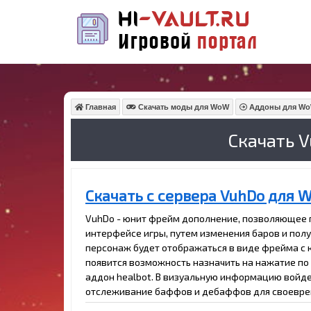
Главная
Скачать моды для WoW
Аддоны для WoW
Скачать V
Скачать с сервера VuhDo для W
VuhDo - юнит фрейм дополнение, позволяющее п
интерфейсе игры, путем изменения баров и пол
персонаж будет отображаться в виде фрейма с 
появится возможность назначить на нажатие по
аддон healbot. В визуальную информацию войдет
отслеживание баффов и дебаффов для своеврем