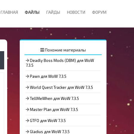
ГЛАВНАЯ
ФАЙЛЫ
ГАЙДЫ
НОВОСТИ
ФОРУМ
Похожие материалы
Deadly Boss Mods (DBM) для WoW
7.3.5
Pawn для WoW 7.3.5
World Quest Tracker для WoW 7.3.5
TellMeWhen для WoW 7.3.5
Master Plan для WoW 7.3.5
GTFO для WoW 7.3.5
Gladius для WoW 7.3.5