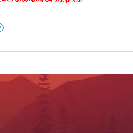
итесь о работоспособности модификации!