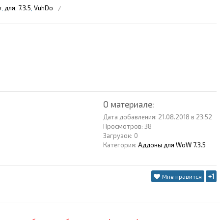
w
для
7.3.5
VuhDo
,
,
,
О материале:
Дата добавления: 21.08.2018 в 23:52
Просмотров: 38
Загрузок: 0
Категория:
Аддоны для WoW 7.3.5
+1
Мне нравится