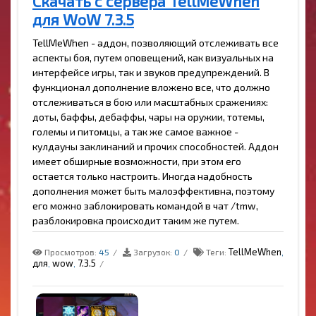
Скачать с сервера TellMeWhen
для WoW 7.3.5
TellMeWhen - аддон, позволяющий отслеживать все
аспекты боя, путем оповещений, как визуальных на
интерфейсе игры, так и звуков предупреждений. В
функционал дополнение вложено все, что должно
отслеживаться в бою или масштабных сражениях:
доты, баффы, дебаффы, чары на оружии, тотемы,
големы и питомцы, а так же самое важное -
кулдауны заклинаний и прочих способностей. Аддон
имеет обширные возможности, при этом его
остается только настроить. Иногда надобность
дополнения может быть малоэффективна, поэтому
его можно заблокировать командой в чат /tmw,
разблокировка происходит таким же путем.
TellMeWhen
Просмотров:
45
Загрузок:
0
Теги:
,
для
wow
7.3.5
,
,