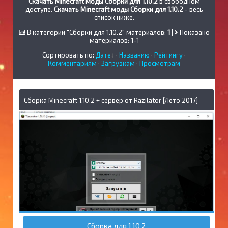
Скачать Minecraft моды Сборки для 1.10.2
в свободном
доступе.
Скачать Minecraft моды Сборки для 1.10.2
- весь
список ниже.
В категории "Сборки для 1.10.2" материалов:
1
|
Показано
материалов:
1-1
Сортировать по:
Дате
·
Названию
·
Рейтингу
·
Комментариям
·
Загрузкам
·
Просмотрам
Сборка Minecraft 1.10.2 + сервер от Razilator [Лето 2017]
Сборка для 1.10.2