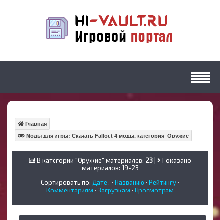
Главная
Моды для игры: Скачать Fallout 4 моды, категория: Оружие
В категории "Оружие" материалов:
23
|
Показано
материалов:
19-23
Сортировать по:
Дате
·
Названию
·
Рейтингу
·
Комментариям
·
Загрузкам
·
Просмотрам