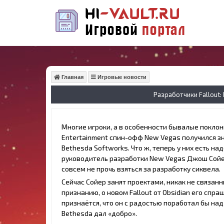
Главная
Игровые новости
Разработчики Fallout
Многие игроки, а в особенности бывалые поклонн
Entertainment спин-офф New Vegas получился зн
Bethesda Softworks. Что ж, теперь у них есть 
руководитель разработки New Vegas Джош Сойер 
совсем не прочь взяться за разработку сиквела.
Сейчас Сойер занят проектами, никак не связан
признанию, о новом Fallout от Obsidian его спра
признаётся, что он с радостью поработал бы на
Bethesda дал «добро».