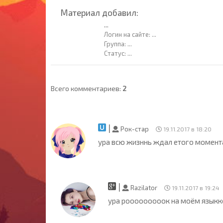
Материал добавил:
...
Логин на сайте:
...
Группа:
...
Статус:
...
Всего комментариев
:
2
|
Рок-cтар
19.11.2017 в 18:20
ура всю жизннь ждал етого момент
|
Razilator
19.11.2017 в 19:24
ура рооооооооок на моём языкк