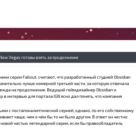
: New Vegas готовы взять за продолжение
ики серии Fallout, считают, что разработанный студией Obsidian
ачительно лучше номерной третьей части, за которую отвечала
надежда на продолжение. Ведущий геймдизайнер Obsidian и
в интервью для портала IGN ясно дал понять, что компания
ными с постапокалиптической серией, однако, по его собственному
шивают чаще, чем о чём бы то ни было другом. В ответ он честно
д новой частью легендарной серии, если бы правообладатель