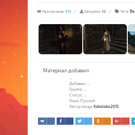
Ве
Просмотров:
513
Загрузок:
66
Теги:
Материал добавил
...
Добавил:
...
Группа:
...
Статус:
...
Язык: Русский
Автор мода:
Kokoloko2015