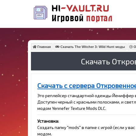
Главная
Скачать The Witcher 3: Wild Hunt моды
О
Скачать Откро
Скачать с сервера Откровенно
Это реплейсер стандартной одежды Йениффер в
Доступен черный с красными полосками, и светлы
модом Yennefer Texture Mods DLC.
Установка:
Создать папку "mods" в папке с игрой (если у в
модом.