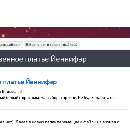
дежда/Броня
Вернуться в каталог файлов?
венное платье Йеннифэр
е платье Йеннифэр
 Ведьмак 3.
й белый с красным. На выбор в архиве. Не будет работать с
ас её нет). Далее в новую папку перемещаем файлы из архива с