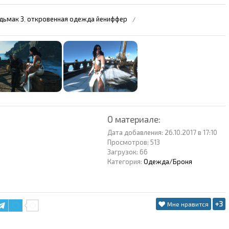
дьмак 3
откровенная одежда йениффер
,
О материале:
Дата добавления: 26.10.2017 в 17:10
Просмотров: 513
Загрузок: 66
Категория:
Одежда/Броня
+3
Мне нравится