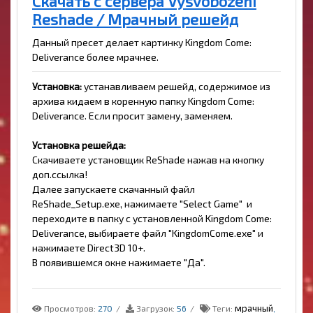
Скачать с сервера Vysvobozeni
Reshade / Мрачный решейд
Данный пресет делает картинку Kingdom Come:
Deliverance более мрачнее.
Установка:
устанавливаем решейд, содержимое из
архива кидаем в коренную папку Kingdom Come:
Deliverance. Если просит замену, заменяем.
Установка решейда:
Скачиваете установщик ReShade нажав на кнопку
доп.ссылка!
Далее запускаете скачанный файл
ReShade_Setup.exe, нажимаете "Select Game" и
переходите в папку с установленной Kingdom Come:
Deliverance, выбираете файл "KingdomCome.exe" и
нажимаете Direct3D 10+.
В появившемся окне нажимаете "Да".
мрачный
Просмотров:
270
Загрузок:
56
Теги:
,