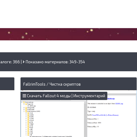
алоге: 366 |
Показано материалов:
349-354
FallrimTools / Чистка скриптов
Скачать Fallout 4 моды | Инструментарий