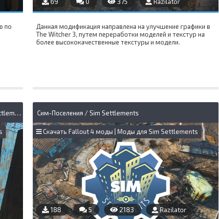
69
0
375
Razilator
ю по
Данная модификация направлена на улучшение графики в
"
The Witcher 3, путем переработки моделей и текстур на
более высококачественные текстуры и модели.
С
им-Поселения: Промышленная революция / Sim Settlements - Industrial Revolution
Сим-Поселения / Sim Settlements
s
Скачать Fallout 4 моды | Моды для Sim Settlements
188
5
2183
Razilator