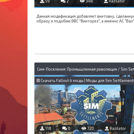
59
2
346
Razilator
Данная модификация добавляет винтовку, сделанну
образу и подобию ВВС "Винторез", а именно АС "Вал
Скачать Fallout 4 моды | Моды для Sim Settlement
118
0
720
Razilator