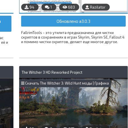
94
1
683
Razilator
а
Обновлено a3.0.3
FallrimTools - это утилита предназначена для чистки
скриптов в сохранениях в играх Skyrim, Skyrim SE, Fallout 4
ас
и помимо чистки скриптов, делает еще многое другое.
 её и
The Witcher 3 HD Reworked Project
Скачать The Witcher 3: Wild Hunt моды | Графика