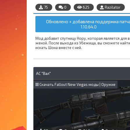
75
0
625
Razilator
Обновлено + добавлена поддержка патч
1.10.64.0
Мод добавит спутницу Нору, которая является для в
женой. После выхода из Убежища, вы сможете найти
искать Шона вместе с ней.
АС "Вал"
Скачать Fallout New Vegas моды | Оружие