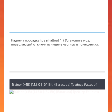
Надоела просадка fps в Fallout 4 ? Установите мод
позволяющий отключить лишние частицы в помещениях.
Trainer (+18) [1.1.3.0 ] [64 Bit] {Baracuda} Трейнер Fallout 4