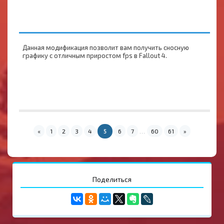
Данная модификация позволит вам получить сносную
графику с отличным приростом fps в Fallout 4.
«
1
2
3
4
6
7
60
61
»
5
...
Поделиться